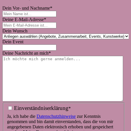
Dein Vor- und Nachname
*
Deine E-Mail-Adresse
*
Dein Wunsch
Dein Event
Deine Nachricht an mich
*
Einverständniserklärung
*
Ja, ich habe die
Datenschutz­hinweise
zur Kenntnis
genommen und bin damit einverstanden, dass die von mir
angegebenen Daten elektronisch erhoben und gespeichert