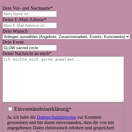
Dein Vor- und Nachname
*
Deine E-Mail-Adresse
*
Dein Wunsch
Dein Event
Deine Nachricht an mich
*
Einverständniserklärung
*
Ja, ich habe die
Datenschutz­hinweise
zur Kenntnis
genommen und bin damit einverstanden, dass die von mir
angegebenen Daten elektronisch erhoben und gespeichert