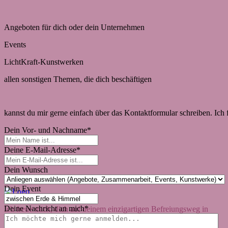
Angeboten für dich oder dein Unternehmen
Events
LichtKraft-Kunstwerken
allen sonstigen Themen, die dich beschäftigen
kannst du mir gerne einfach über das Kontaktformular schreiben. Ich
Dein Vor- und Nachname
*
Deine E-Mail-Adresse
*
Dein Wunsch
Dein Event
Deine Nachricht an mich
*
Ich freue mich, dich auf deinem einzigartigen Befreiungsweg in
deine wahre Strahlkraft begleiten zu dürfen.